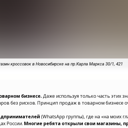
зин кроссовок в Новосибирске на пр.Карла Маркса 30/1, 421
ьца магазина,
оварном бизнесе.
Даже используя только часть этих з
на следующие
ров без рисков. Принцип продаж в товарном бизнесе оч
 Малый бизнес
еса выбрать?
акое бизнес
изнес сферу
редпринимателей
(WhatsApp группы), где на «на моих г
брать? Какую
бизнес выбрать
ах России.
Многие ребята открыли свои магазины, п
 с нуля? Какой