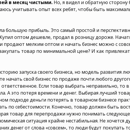
ей в месяц чистыми.
Но, я видел и обратную сторону
ть для бизнеса
для ребенка?
аюсь учитывать опыт всех ребят, чтобы быть максима
с нуля? Какую
бизнес выбрать
рать в 2025
начала? Какой
шу выбрать для
ла большую прибыль. Это самый простой и перспектив
выбрать для
бизнеса с нуля?
 Купил оптом дешевле, продал в розницу дороже. Нача
ь?
 продают мелким оптом и начать бизнес можно с совс
 закупать товар по минимальной цене? И как привлека
историю запуска своего бизнеса, но модель развития лю
е начать свой бизнес по продаже почти любого другог
 ответственное. Если товар выбрать неправильно, то 
ла. А это потеря времени и денег. Выбирая лучший това
ном подходе деньги потерять в товарном бизнесе прак
ть по себестоимости. Конечно, товар должен быть вост
бирая товар для перепродажи нужно понимать следующ
ономическая ситуация крайне нестабильная. Не хочется 
шних денег от слова «совсем», то люди будут покупать 