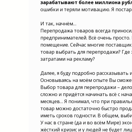
зарабатывают более миллиона рубл
бизнес выбрать? Какую нишу выбра
в 2025? Какой бизнес выбрать 
ошибки и теряли мотивацию. Я постар
Какую нишу выбрать для бизнеса 
нишу выбрать для бизнеса? Какой 
начинающему? Какой бизнес выб
И так, начнём…
году? Какой бизнес выбрать для 
бизнес выбрать с нуля? Какую ни
Перепродажа товаров всегда приноси
бизнеса в 2025? Какой бизнес 
ребенка? Какую нишу выбрать для 
предпринимателей. Всё очень просто.
Какой бизнес выбрат
помещение. Сейчас многие поставщики
товар выбрать для перепродажи? Где
затратами на рекламу?
Далее, я буду подробно рассказывать 
Основываясь на моём опыте Вы сможет
Выбор товара для перепродажи – дело
сложно и придётся начинать всё с нача
месяцев… Я понимал, что при правиль
товар можно достаточно быстро прода
иметь сроков годности. В общем, вы
У нас в стране (да и во всём Мире) эк
жёсткий кризис и у людей не будет ли