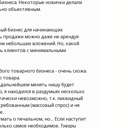
 бизнеса. Некоторые новички делали
льно объективным.
ный бизнес для начинающих
ть продажи можно даже не арендуя
ем небольших вложений. Но, какой
ть клиентов с минимальными
бого товарного бизнеса - очень схожа.
о товара.
в дальнейшем менять нишу будет
р, я находился в раздумьях несколько
тически невозможно, т.к. ликвидный
ребованным (массовый спрос) и не
ее…
думать о печальном, но… Если наступит
только самое необходимое.
Товары