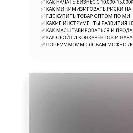
✅ КАК НАЧАТЬ БИЗНЕС С 10.000-15.000
✅ КАК МИНИМИЗИРОВАТЬ РИСКИ НА 
✅ ГДЕ КУПИТЬ ТОВАР ОПТОМ ПО М
✅ КАКИЕ ИНСТРУМЕНТЫ РАЗВИТИЯ Н
✅ КАК МАСШТАБИРОВАТЬСЯ И ПРОДА
✅ КАК ОБОЙТИ КОНКУРЕНТОВ И НА
✅ ПОЧЕМУ МОИМ СЛОВАМ МОЖНО ДО
Подробная инструкция от владельца ма
поможет найти ответы на следующие 
бизнес выбрать? Малый бизнес какой 
вид бизнеса выбрать? Какой бизнес 
Какое бизнес направление выбрать? Ка
выбрать? Какой бизнес можно выбра
выбрать для бизнеса? Какой бизнес выб
Какой бизнес выбрать с нуля? Какой 
Какую нишу выбрать для бизнеса в 202
выбрать для ребенка? Какую нишу выбра
нуля? Какую нишу выбрать для бизнес
выбрать начинающему? Какой бизнес 
году? Какой бизнес выбрать для начал
выбрать с нуля? Какую нишу выбрать дл
Какой бизнес выбрать для ребенка? Ка
для бизнеса с нуля? Какой бизне