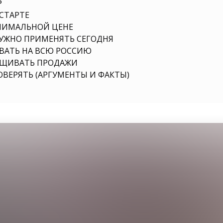
₽
СТАРТЕ
ИНИМАЛЬНОЙ ЦЕНЕ
УЖНО ПРИМЕНЯТЬ СЕГОДНЯ
ВАТЬ НА ВСЮ РОССИЮ
РАЩИВАТЬ ПРОДАЖИ
ВЕРЯТЬ (АРГУМЕНТЫ И ФАКТЫ)
газина, которая
вопросы: Какой
выбрать? Какой
лучше выбрать?
кую бизнес сферу
ть? Какую нишу
рать для начала?
бизнес выбрать?
5? Какой бизнес
ть для бизнеса с
а? Какой бизнес
выбрать в 2025
а? Какой бизнес
я бизнеса в 2025?
кую нишу выбрать
с выбрать?