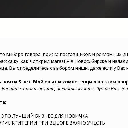
ьца магазина,
ыте выбора товара, поиска поставщиков и рекламных инс
на следующие
расскажу, как я открыл магазин в Новосибирске и налад
 Малый бизнес
еса выбрать?
нца, Вы определитесь с выбором ниши, даже если у Вас 
акое бизнес
изнес сферу
брать? Какую
бизнес выбрать
почти 8 лет. Мой опыт и компетенцию по этим вопр
 с нуля? Какой
Читайте, анализируйте, делайте выводы. Лучше Вас это
ть для бизнеса
для ребенка?
с нуля? Какую
бизнес выбрать
те:
рать в 2025
начала? Какой
шу выбрать для
 ЭТО ЛУЧШИЙ БИЗНЕС ДЛЯ НОВИЧКА
выбрать для
бизнеса с нуля?
АКИЕ КРИТЕРИИ ПРИ ВЫБОРЕ ВАЖНО УЧЕСТЬ
ь?