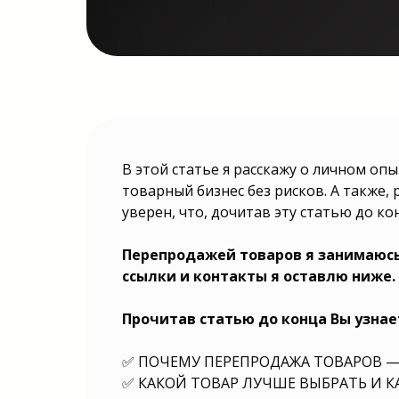
Подробная инструкция от владел
В этой статье я расскажу о личном оп
которая поможет найти ответы 
товарный бизнес без рисков. А также, 
вопросы: Какой бизнес выбрать?
какой выбрать? Какой вид бизн
уверен, что, дочитав эту статью до ко
Какой бизнес лучше выбрать? К
направление выбрать? Какую б
выбрать? Какой бизнес можно вы
нишу выбрать для бизнеса? Какой 
Перепродажей товаров я занимаюсь 
для начала? Какой бизнес выбрать
ссылки и контакты я оставлю ниже.
бизнес выбрать? Какую нишу выбра
в 2025? Какой бизнес выбрать 
Какую нишу выбрать для бизнеса 
нишу выбрать для бизнеса? Какой 
Прочитав статью до конца Вы узнае
начинающему? Какой бизнес выб
году? Какой бизнес выбрать для 
бизнес выбрать с нуля? Какую ни
✅ ПОЧЕМУ ПЕРЕПРОДАЖА ТОВАРОВ —
бизнеса в 2025? Какой бизнес 
ребенка? Какую нишу выбрать для 
✅ КАКОЙ ТОВАР ЛУЧШЕ ВЫБРАТЬ И К
Какой бизнес выбрат