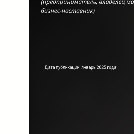
(п
редприниматель, владелец маг
бизнеса в 2025? Какой бизнес 
ребенка? Какую нишу выбрать для 
бизнес-наставник)
Какой бизнес выбрат
Дата публикации: январь 2025 года