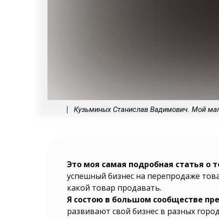
Кузьминых Станислав Вадимович. Мой мага
Подробная инструкция от владел
Это моя самая подробная статья о т
которая поможет найти ответы 
успешный бизнес на перепродаже това
вопросы: Какой бизнес выбрать?
какой выбрать? Какой вид бизн
какой товар продавать.
Какой бизнес лучше выбрать? К
направление выбрать? Какую б
Я состою в большом сообществе п
выбрать? Какой бизнес можно вы
нишу выбрать для бизнеса? Какой 
развивают свой бизнес в разных город
для начала? Какой бизнес выбрать