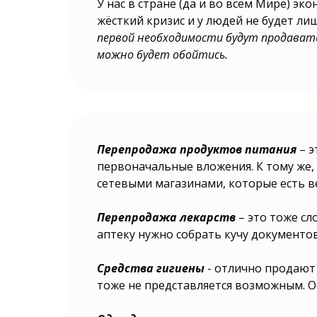
У нас в стране (да и во всём Мире) эк
жёсткий кризис и у людей не будет ли
первой необходимости будут продаваться
можно будет обойтись.
Перепродажа продуктов питания
– э
Как пора дать старт собственн
начать торговать на маркетпле
первоначальные вложения. К тому же,
Как предпринимателю вступить в
сетевыми магазинами, которые есть ве
Как запустить стартап в интерне
открыть фирму в частном се
намерениями заняться торговл
Как затеять прибыльное начинани
Перепродажа лекарств
– это тоже сл
положить начало интернет-би
аптеку нужно собрать кучу документо
вступить на путь коммерции? Ка
закупку товаров из Китая? Ка
торговлю оптом и в розни
Средства гигиены
- отлично продают
предпринимателю открыть новое
Как запустить процесс продаж 
тоже не представляется возможным. Ос
завести выгодное предприятие? 
торговой операции? Как вз
активностью в бизнесе? Как от