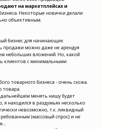
родают на маркетплейсах и
 бизнеса. Некоторые новички делали
льно объективным.
ный бизнес для начинающих
ть продажи можно даже не арендуя
ем небольших вложений. Но, какой
ть клиентов с минимальными
бого товарного бизнеса - очень схожа.
о товара.
в дальнейшем менять нишу будет
р, я находился в раздумьях несколько
тически невозможно, т.к. ликвидный
ребованным (массовый спрос) и не
ее…