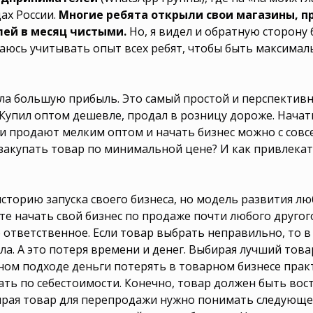
знесу? Как
к инициировать
ах России.
Многие ребята открыли свои магазины, п
к развязать
ей в месяц чистыми.
Но, я видел и обратную сторону
цу? Как
 направление?
аюсь учитывать опыт всех ребят, чтобы быть максима
на Авито? Как
Как дать старт
орваться
крыть фирму в
еять дельце с
ла большую прибыль. Это самый простой и перспектив
 инициировать
 Купил оптом дешевле, продал в розницу дороже. Нача
ь в отрасль с
цесс торговли?
 продают мелким оптом и начать бизнес можно с совс
малого дела?
 закупать товар по минимальной цене? И как привлека
? Как затеять
старт новому
ей в бизнесе?
рацию? Как
о? Как открыть
историю запуска своего бизнеса, но модель развития лю
теять выгодное
е начать свой бизнес по продаже почти любого другог
 ответственное. Если товар выбрать неправильно, то 
ла. А это потеря времени и денег. Выбирая лучший това
ном подходе деньги потерять в товарном бизнесе прак
ть по себестоимости. Конечно, товар должен быть вост
бирая товар для перепродажи нужно понимать следующ