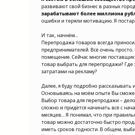
положить начало интернет-би
вступить на путь коммерции? Ка
развивают свой бизнес в разных город
закупку товаров из Китая? Ка
зарабатывают более миллиона рубл
торговлю оптом и в розни
предпринимателю открыть новое
ошибки и теряли мотивацию. Я постар
Как запустить процесс продаж 
завести выгодное предприятие? 
торговой операции? Как вз
И так, начнём…
активностью в бизнесе? Как от
определённом секторе? Как зат
Перепродажа товаров всегда приноси
минимальными вложениями? Как
предпринимателей. Всё очень просто.
проект в индустрии? Как вступит
новой идеей? Как запустить про
помещение. Сейчас многие поставщики
Как предпринимателю начать с 
товар выбрать для перепродажи? Где
Как открыть стартап в интернете
гешефт с экономией? Как дать 
затратами на рекламу?
концепту? Как взорваться энерги
Как запустить торговую опе
предпринимателю начать с малог
Далее, я буду подробно рассказывать 
фирму с понятной идеей? Как за
начинание?
Основываясь на моём опыте Вы сможет
Выбор товара для перепродажи – дело
сложно и придётся начинать всё с нача
месяцев… Я понимал, что при правиль
товар можно достаточно быстро прода
иметь сроков годности. В общем, вы