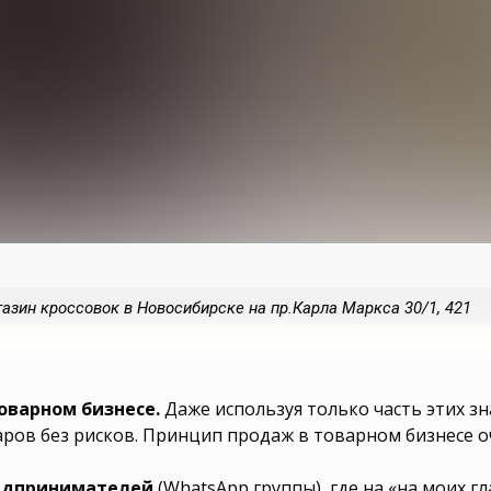
зин кроссовок в Новосибирске на пр.Карла Маркса 30/1, 421
ому делу? Как
йсах выгодно?
оварном бизнесе.
Даже используя только часть этих з
 новый бизнес?
те просто? Как
ров без рисков. Принцип продаж в товарном бизнесе оч
кторе? Как
ей серьёзны?
е с нуля? Как
редпринимателей
(WhatsApp группы), где на «на моих г