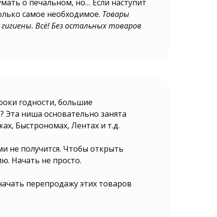
думать о печальном, но… Если наступит
только самое необходимое.
Товары
 гигиены. Всё! Без остальных товаров
сроки годности, большие
»? Эта ниша основательно занята
х, Быстрономах, Лентах и т.д.
и не получится. Чтобы открыть
ю. Начать не просто.
начать перепродажу этих товаров