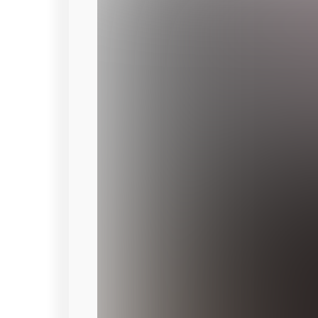
начанающему начать бизнес с Китаем
начать сеодня в России начинающему
экспертов на тему бизнеса для новичк
Какой бизнес начать с минимальным
Какой лучший товарный бизнес? Как
бизнес планы для начинающих св
минимальными вложениями. Какова б
бизнесе на перепродаже товаров массо
лучше продавать новичку в товарном 
бизнес начать начинающему на Авито
рентабельный: перепродажа товаров ил
товар выбрать начинающему для стар
маркетплейсах? Обучение новичков в
бизнесов для начинающих. План откр
сравнение, аналитика, график, динамик
опасности поджидают начинающих би