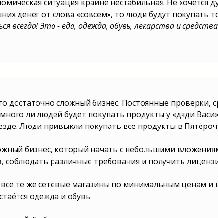
ономическая ситуация крайне нестабильная. Не хочется 
шних денег от слова «совсем», то люди будут покупать 
 всегда! Это - еда, одежда, обувь, лекарства и средства
то достаточно сложный бизнес. Постоянные проверки, 
ому делу? Как
йсах выгодно?
 много ли людей будет покупать продукты у «дяди Васи
 новый бизнес?
зде. Люди привыкли покупать все продукты в Пятёрочка
те просто? Как
кторе? Как
ей серьёзны?
е с нуля? Как
ожный бизнес, который начать с небольшими вложениям
знесу? Как
в, соблюдать различные требования и получить лицензи
к инициировать
к развязать
цу? Как
 всё те же сетевые магазины по минимальным ценам и 
 направление?
на Авито? Как
таётся одежда и обувь.
Как дать старт
орваться
крыть фирму в