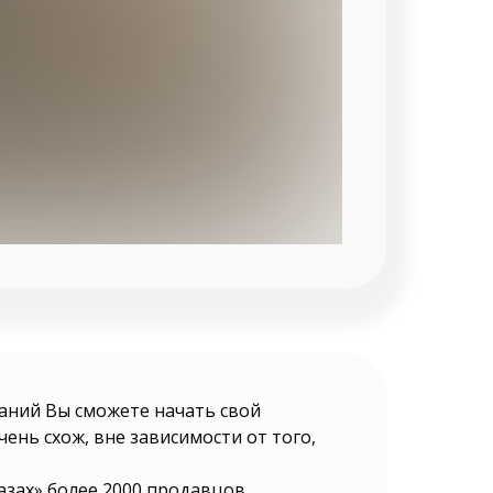
наний Вы сможете начать свой
ень схож, вне зависимости от того,
лазах» более 2000 продавцов