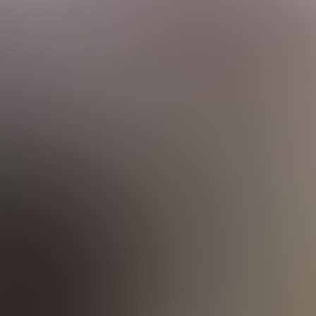
? Какой бизнес
? Рекомендации
ов в 2025 году.
и вложениями.
ие существуют
оё дело с
изнес модель в
вого спроса? Что
бизнесе? Какой
? Какой бизнес
и услуги? Какой
та бизнеса на
 бизнесе. ТОП
ытия бизнеса,
а, выводы. Какие
знес новичков?