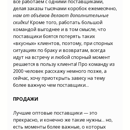
все работаем с одними поставщиками,
Какой бизнес лучше открыть в 2025
делая заказы тысячами коробок ежемесячно,
году? | Какой можно открыть бизнес в
2025 году? | Какой бизнес выгодно
нам от объёмов делают дополнительные
открыть в 2025 году? | Какой лучше
открыть бизнес в 2025 году? | Какой
скидки!
Кроме того, работать большой
бизнес выгодно открыть в 2025 году?
командой выгоднее и в том смысле, что
| Какой малый бизнес открыть в 2025?
поставщики боятся потерять таких
«вкусных» клиентов, поэтому, при спорных
ситуациях по браку и возвратам, всегда
идут на встречу и любой спорный момент
решается в пользу клиента! Про команду из
2000 человек расскажу немного позже, а
сейчас, хочу приоткрыть завесу на тему
более важную чем поставщики…
ПРОДАЖИ
Лучшие оптовые поставщики — это
прекрасно, и конечно же такие нужны… но,
есть моменты более важные, о которых