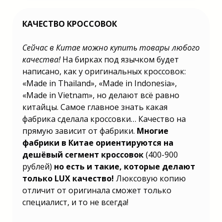
КАЧЕСТВО КРОССОВОК
Не знаете какой бизнес открыть в
2025 году? | Бизнес в России 2025
какой открыть? | Какой бизнес
Сейчас в Китае можно купить товары любого
открыть 2025 году в России? | Какой
бизнес можно открыть в 2025 году? |
качества!
На бирках под язычком будет
Какой бизнес лучше открыть в 2025
написано, как у оригинальных кроссовок:
году? | Какой можно открыть бизнес в
2025 году? | Какой бизнес выгодно
«Made in Thailand», «Made in Indonesia»,
открыть в 2025 году? | Какой лучше
открыть бизнес в 2025 году? | Какой
«Made in Vietnam», но делают всё равно
бизнес выгодно открыть в 2025 году?
китайцы. Самое главное знать какая
| Какой малый бизнес открыть в 2025?
| Бизнес в России 2025 какой открыть?
фабрика сделала кроссовки… Качество на
| Какой бизнес открыть 2025 году в
прямую зависит от фабрики.
Многие
России? | Какой бизнес можно открыть
в 2025 году? | Какой бизнес лучше
фабрики в Китае ориентируются на
открыть в 2025 году? | Какой можно
открыть бизнес в 2025 году? | Какой
дешёвый сегмент кроссовок
(400-900
бизнес выгодно открыть в 2025 году?
рублей)
но есть и такие, которые делают
| Какой лучше открыть бизнес в 2025
году? | Какой бизнес выгодно открыть
только LUX качество!
Люксовую копию
в 2025 году? | Какой малый бизнес
отличит от оригинала сможет только
открыть в 2025?
специалист, и то не всегда!