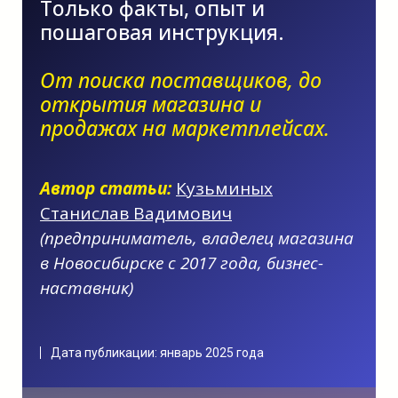
Только факты, опыт и
России? | Какой бизнес можно открыть
в 2025 году? | Какой бизнес лучше
пошаговая инструкция.
открыть в 2025 году? | Какой можно
открыть бизнес в 2025 году? | Какой
бизнес выгодно открыть в 2025 году?
| Какой лучше открыть бизнес в 2025
От
поиска поставщиков,
до
году? | Какой бизнес выгодно открыть
открытия магазина и
в 2025 году? | Какой малый бизнес
открыть в 2025?
продажах на маркетплейсах.
Автор статьи:
Кузьминых
Станислав Вадимович
(п
редприниматель, владелец магазина
в Новосибирске с 2017 года, бизнес-
наставник)
Дата публикации: январь 2025 года