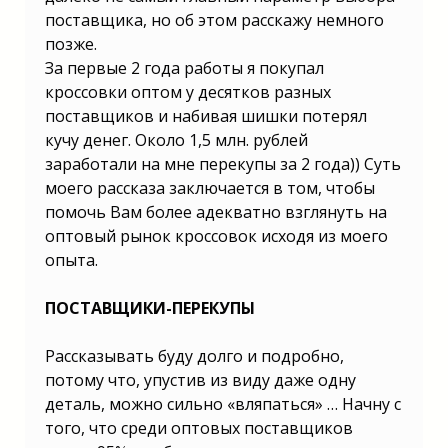
открыть в 2025 году? | Какой лучше
открыть бизнес в 2025 году? | Какой
поставщика, но об этом расскажу немного
бизнес выгодно открыть в 2025 году?
позже.
| Какой малый бизнес открыть в 2025?
| Бизнес в России 2025 какой открыть?
За первые 2 года работы я покупал
| Какой бизнес открыть 2025 году в
кроссовки оптом у десятков разных
России? | Какой бизнес можно открыть
в 2025 году? | Какой бизнес лучше
поставщиков и набивая шишки потерял
открыть в 2025 году? | Какой можно
открыть бизнес в 2025 году? | Какой
кучу денег. Около 1,5 млн. рублей
бизнес выгодно открыть в 2025 году?
заработали на мне перекупы за 2 года)) Суть
| Какой лучше открыть бизнес в 2025
году? | Какой бизнес выгодно открыть
моего рассказа заключается в том, чтобы
в 2025 году? | Какой малый бизнес
помочь Вам более адекватно взглянуть на
открыть в 2025?
оптовый рынок кроссовок исходя из моего
опыта.
ПОСТАВЩИКИ-ПЕРЕКУПЫ
Рассказывать буду долго и подробно,
потому что, упустив из виду даже одну
деталь, можно сильно «вляпаться» … Начну с
того, что среди оптовых поставщиков