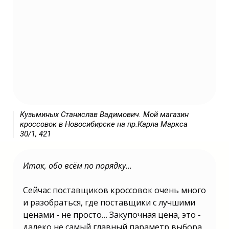
Кузьминых Станислав Вадимович. Мой магазин
кроссовок в Новосибирске на пр.Карла Маркса
30/1, 421
Итак, обо всём по порядку…
Не знаете какой бизнес открыть в
2025 году? | Бизнес в России 2025
какой открыть? | Какой бизнес
Сейчас поставщиков кроссовок очень много
открыть 2025 году в России? | Какой
бизнес можно открыть в 2025 году? |
и разобраться, где поставщики с лучшими
Какой бизнес лучше открыть в 2025
ценами - не просто… Закупочная цена, это -
году? | Какой можно открыть бизнес в
2025 году? | Какой бизнес выгодно
далеко не самый главный параметр выбора