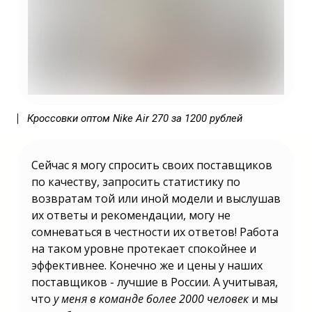
бизнес можно открыть в 2025 году? |
Какой бизнес лучше открыть в 2025 году?
| Какой можно открыть бизнес в 2025
году? | Какой бизнес выгодно открыть в
2025 году? | Какой лучше открыть бизнес
в 2025 году? | Какой бизнес выгодно
открыть в 2025 году? | Какой малый
бизнес открыть в 2025?
Кроссовки оптом Nike Air 270 за 1200 рублей
Сейчас я могу спросить своих поставщиков
Какой бизнес открыть в 2025 году? |
Бизнес в России 2025 какой открыть? |
по качеству, запросить статистику по
Какой бизнес открыть 2025 году в
России? | Какой бизнес можно открыть
возвратам той или иной модели и выслушав
в 2025 году? | Какой бизнес лучше
их ответы и рекомендации, могу не
открыть в 2025 году? | Какой можно
открыть бизнес в 2025 году? | Какой
сомневаться в честности их ответов! Работа
бизнес выгодно открыть в 2025 году?
на таком уровне протекает спокойнее и
| Какой лучше открыть бизнес в 2025
году? | Какой бизнес выгодно открыть
эффективнее. Конечно же и цены у наших
в 2025 году? | Какой малый бизнес
поставщиков - лучшие в России. А учитывая,
открыть в 2025? | Бизнес в России
2025 какой открыть? | Какой бизнес
что
у меня в команде более 2000 человек
и мы
открыть 2025 году в России? | Какой
бизнес можно открыть в 2025 году? |