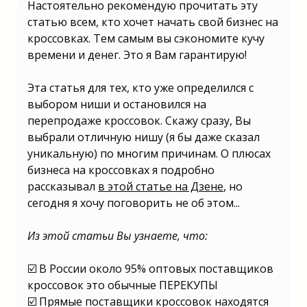
Настоятельно рекомендую прочитать эту
Не знаете какой бизнес открыть в
2025 году? | Бизнес в России 2025
статью всем, кто хочет начать свой бизнес на
какой открыть? | Какой бизнес
кроссовках. Тем самым вы сэкономите кучу
открыть 2025 году в России? | Какой
бизнес можно открыть в 2025 году? |
времени и денег. Это я Вам гарантирую!
Какой бизнес лучше открыть в 2025
году? | Какой можно открыть бизнес в
2025 году? | Какой бизнес выгодно
Эта статья для тех, кто уже определился с
открыть в 2025 году? | Какой лучше
открыть бизнес в 2025 году? | Какой
выбором ниши и остановился на
бизнес выгодно открыть в 2025 году?
перепродаже кроссовок. Скажу сразу, Вы
| Какой малый бизнес открыть в 2025?
| Бизнес в России 2025 какой открыть?
выбрали отличную нишу (я бы даже сказал
| Какой бизнес открыть 2025 году в
уникальную) по многим причинам. О плюсах
России? | Какой бизнес можно открыть
в 2025 году? | Какой бизнес лучше
бизнеса на кроссовках я подробно
открыть в 2025 году? | Какой можно
открыть бизнес в 2025 году? | Какой
рассказывал
в этой статье на Дзене
, но
бизнес выгодно открыть в 2025 году?
сегодня я хочу поговорить не об этом...
| Какой лучше открыть бизнес в 2025
году? | Какой бизнес выгодно открыть
в 2025 году? | Какой малый бизнес
Из этой статьи Вы узнаете, что:
открыть в 2025?
☑️ В России около 95% оптовых поставщиков
кроссовок это обычные ПЕРЕКУПЫ
☑️ Прямые поставщики кроссовок находятся